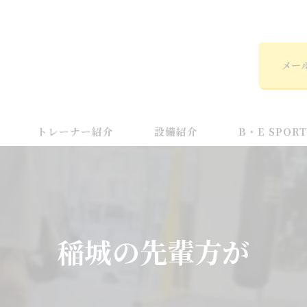
メー
トレーナー紹介
設備紹介
B・E SPOR
初心者
キッズ
稲城の先輩方が
MMA
24時間
ダイエット