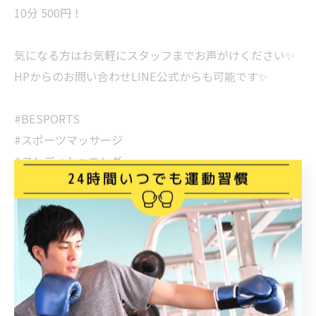
10分 500円！
気になる方はお気軽にスタッフまでお声がけください✨
HPからのお問い合わせLINE公式からも可能です✨
#BESPORTS
#スポーツマッサージ
#コンディショニング
#疲労回復
#調布ジム
プロフィールを見る