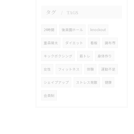
タグ
TAGS
24時間
後楽園ホール
knockout
重森陽太
ダイエット
看板
調布市
キックボクシング
筋トレ
身体作り
女性
フィットネス
体験
運動不足
シェイプアップ
ストレス発散
健康
会員制