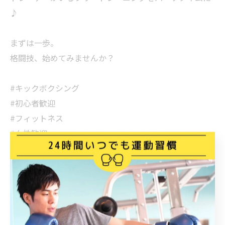
♪
まずは一歩。
格闘技、始めてみませんか？
#キックボクシング
#初心者歓迎
#フィットネス
#女性歓迎
< 前のページ
一覧に戻る
次のページ >