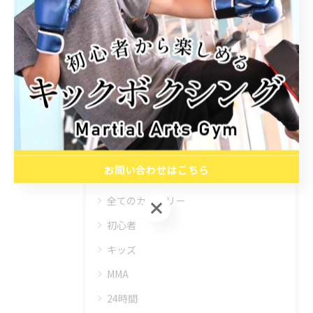
関連タグ
#キックボクシング
#フィットネス
カテゴリー
CATEGORIES
お問い合わせはこちら
全てのカテゴリー
お問い合わせはこちら
初心者
キッズ
MMA
24時間