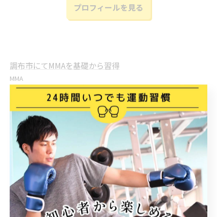
プロフィールを見る
調布市にてMMAを基礎から習得
MMA
< 前のページ
一覧に戻る
次のページ >
関連タグ
#キックボクシング
#フィットネス