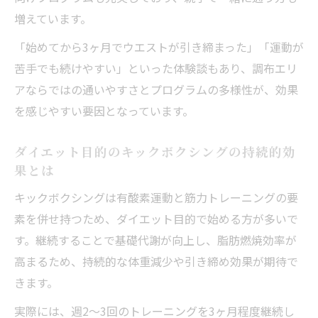
み方
増えています。
ジム通いが続くキックボクシングの工夫ポ
「始めてから3ヶ月でウエストが引き締まった」「運動が
イント
苦手でも続けやすい」といった体験談もあり、調布エリ
カフェ巡りと両立できるキックボクシング
アならではの通いやすさとプログラムの多様性が、効果
習慣
を感じやすい要因となっています。
仲間と一緒に楽しむキックボクシングの魅
ダイエット目的のキックボクシングの持続的効
力
果とは
キックボクシングは有酸素運動と筋力トレーニングの要
素を併せ持つため、ダイエット目的で始める方が多いで
す。継続することで基礎代謝が向上し、脂肪燃焼効率が
高まるため、持続的な体重減少や引き締め効果が期待で
きます。
実際には、週2～3回のトレーニングを3ヶ月程度継続し