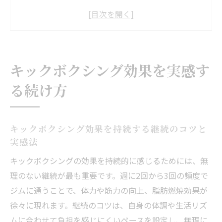
生活に無理なく続くキックボクシング習慣
化の工夫
調布エリアで効果を感じやすいキックボク
シング体験談
キックボクシング効果を実感す
ダイエット目的のキックボクシングの持続
る続け方
的効果とは
キックボクシングで成果を感じるまでの期
間の目安
キックボクシング効果を持続する継続のコツと
通いやすさで選ぶ調布のキックボクシング
実感法
キックボクシング通いやすさ重視のジム選
キックボクシングの効果を持続的に感じるためには、無
びポイント
理のない継続が最も重要です。週に2回から3回の頻度で
女性が安心して通えるキックボクシング施
ジムに通うことで、体力や筋力の向上、脂肪燃焼効果が
設の特徴
徐々に現れます。継続のコツは、自身の体調や生活リズ
駅近で通える調布のキックボクシング環境
ムに合わせて負担を感じにくいペースを設定し、無理に