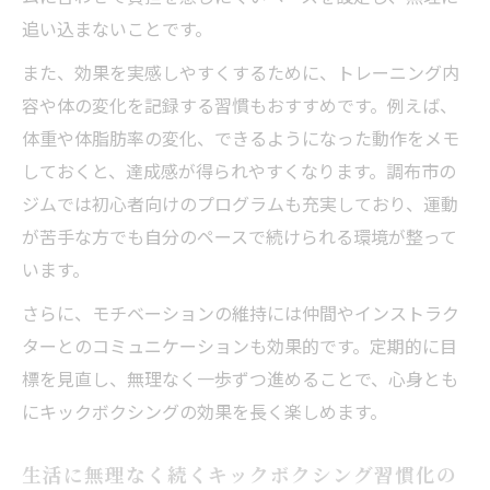
の魅力
追い込まないことです。
調布で評判のキックボクシングジム利用者
また、効果を実感しやすくするために、トレーニング内
の声
容や体の変化を記録する習慣もおすすめです。例えば、
仕事終わりでも通いやすいキックボクシン
体重や体脂肪率の変化、できるようになった動作をメモ
グの利便性
しておくと、達成感が得られやすくなります。調布市の
女性に人気の暗闇キックボクシング体験談
ジムでは初心者向けのプログラムも充実しており、運動
暗闇キックボクシングで女性が実感した効
が苦手な方でも自分のペースで続けられる環境が整って
果と魅力
います。
調布で話題の暗闇キックボクシング体験談
さらに、モチベーションの維持には仲間やインストラク
まとめ
ターとのコミュニケーションも効果的です。定期的に目
女性向け暗闇キックボクシングの楽しさと
標を見直し、無理なく一歩ずつ進めることで、心身とも
継続法
にキックボクシングの効果を長く楽しめます。
暗闇キックボクシングで得られるダイエッ
生活に無理なく続くキックボクシング習慣化の
ト効果