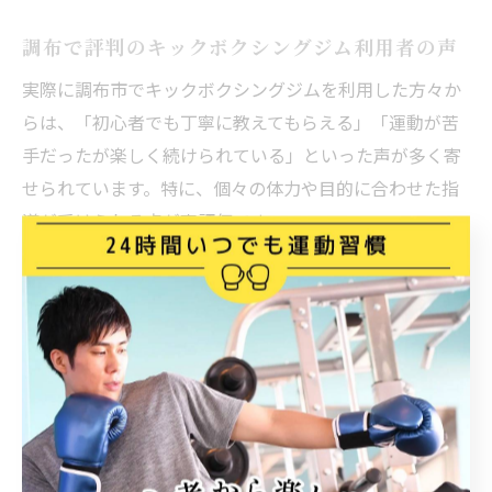
調布で評判のキックボクシングジム利用者の声
実際に調布市でキックボクシングジムを利用した方々か
らは、「初心者でも丁寧に教えてもらえる」「運動が苦
手だったが楽しく続けられている」といった声が多く寄
せられています。特に、個々の体力や目的に合わせた指
導が受けられる点が高評価です。
利用者の中には「週2回のペースで通い始めて1か月ほど
で体力や筋力の向上を実感できた」「ストレス解消やシ
ェイプアップにも効果を感じている」という具体的な成
果を挙げる方もいます。忙しい社会人でも続けやすい時
間設定や、アットホームな雰囲気のジムが支持されてい
ます。
また、女性やシニア世代からは「安心して通える」「無