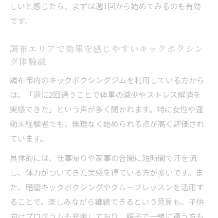
しいと感じたら、まずは週1回から始めてみるのも有効
キックボクシングと筋トレ効果の違いを比
です。
較解説
ダイエットに有利なキックボクシングのポ
調布エリアで効果を感じやすいキックボクシン
イント
グ体験談
筋トレとキックボクシングどちらが痩せや
調布市内のキックボクシングジムを利用している方から
すいか
は、「週に2回通うことで体重の減少やストレス解消を
体力アップに最適なキックボクシングの活
実感できた」という声が多く聞かれます。特に女性や運
用法
動未経験者でも、無理なく始められる点が高く評価され
女性におすすめのキックボクシングと筋ト
ています。
レ比較
具体的には、仕事帰りや家事の合間に短時間で汗を流
無理なく継続する調布エリアの楽しみ方
し、体力がついてきた実感を得ている方が多いです。ま
キックボクシングを楽しみながら無理なく
た、暗闇キックボクシングやグループレッスンを活用す
継続
ることで、楽しみながら継続できるという意見も。子供
調布で続けやすいキックボクシングの楽し
向けプログラムも充実しており、親子で一緒に通う方も