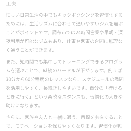
工夫
キックボクシング初心者女性のリアルな感
忙しい日常生活の中でもキックボクシングを習慣化する
想を紹介
ためには、生活リズムに合わせて通いやすいジムを選ぶ
週に何回でダイエット効果が期待できるか
ことがポイントです。調布市では24時間営業や早朝・深
キックボクシング週何回でダイエット効果
夜利用が可能なジムもあり、仕事や家事の合間に無理な
を実感
く通うことができます。
無理のない頻度で続けるキックボクシング
また、短時間でも集中してトレーニングできるプログラ
のコツ
ムを選ぶことで、継続のハードルが下がります。例えば
ダイエット目的に最適なキックボクシング
30分から60分程度のレッスンなら、スケジュールの隙間
頻度とは
を活用しやすく、長続きしやすいです。自分の「行ける
キックボクシングで理想体型に近づく頻度
ときに行く」という柔軟なスタンスも、習慣化の大きな
目安
助けになります。
継続しやすい頻度と効果的な運動習慣の作
さらに、家族や友人と一緒に通う、目標を共有すること
り方
で、モチベーションを保ちやすくなります。習慣化が難
キックボクシングと筋トレの違いを解説