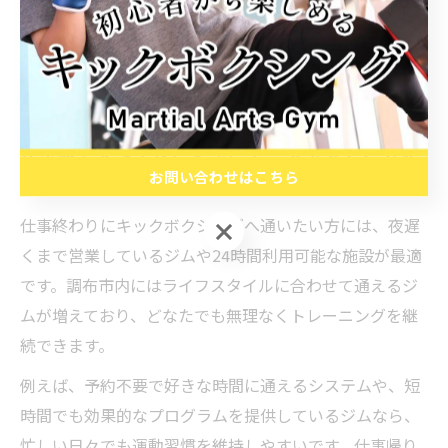
理のないメニューが用意されている」など、幅広い年代
に対応したサービスが評価されています。実際の利用者
の声を参考に、自分に合ったジム選びや通い方を検討し
ましょう。
仕事終わりでも通いやすいキックボクシングの
お問い合わせはこちら
利便性
仕事終わりにキックボクシングへ通いたい方には、夜遅
お問い合わせはこちら
くまで営業しているジムや24時間利用可能な施設が最適
です。調布市内にはライフスタイルに合わせて通えるジ
ムが増えており、どなたでも無理なくトレーニングを継
続できます。
例えば、予約不要で好きな時間に通えるシステムや、短
時間でも効果的なプログラムを提供しているジムなら、
忙しい日々でも運動習慣を維持しやすいです。仕事帰り