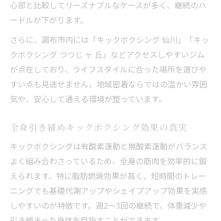
心部と比較してリーズナブルなケースが多く、継続のハ
メンタル強化につながるキックボクシング
ードルが下がります。
の魅力
美脚も叶う調布流キックボクシング活用術
さらに、調布市内には「キックボクシング 仙川」「キッ
調布発キックボクシングで美脚を目指す方
クボクシング つつじ ヶ 丘」などアクセスしやすいジム
法
が点在しており、ライフスタイルに合った場所を選びや
すい点も見逃せません。地域密着ならではの温かい雰囲
美脚女性が実践するキックボクシング活用
気や、安心して通える環境が整っています。
術
理想の美脚へ導くキックボクシングの極意
全身引き締めキックボクシング効果の真実
ふくらはぎのむくみ解消キックボクシング
キックボクシングは有酸素運動と無酸素運動がバランス
術
よく組み合わさっているため、全身の筋肉を効率的に鍛
下半身痩せ実現！キックボクシングの秘訣
えられます。特に脂肪燃焼効果が高く、短時間のトレー
ニングでも基礎代謝アップやシェイプアップ効果を実感
しやすいのが特徴です。週2〜3回の継続で、体重減少や
引き締まった身体を目指すことができます。