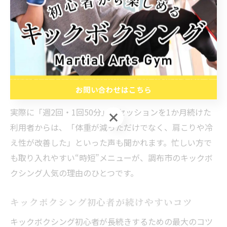
短時間で効果を感じるためのポイントは、正しいフォー
ムと高い集中力を保つこと。インストラクターのアドバ
イスを受けながら、フォームを意識して動作を繰り返す
ことで、無駄な動きを減らし効率的に鍛えられます。ま
た、トレーニング前後のウォームアップ・クールダウン
も忘れず行うことで、けが防止や疲労回復にもつながり
お問い合わせはこちら
ます。
実際に「週2回・1回50分」のセッションを1か月続けた
お問い合わせはこちら
利用者からは、「体重が減っただけでなく、肩こりや冷
え性が改善した」といった声も聞かれます。忙しい方で
も取り入れやすい“時短”メニューが、調布市のキックボ
クシング人気の理由のひとつです。
キックボクシング初心者が続けやすいコツ
キックボクシング初心者が長続きするための最大のコツ