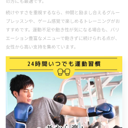
の方にも最適です。
続けやすさを重視するなら、仲間と励まし合えるグルー
プレッスンや、ゲーム感覚で楽しめるトレーニングがお
すすめです。運動不足や飽き性が気になる場合も、バリ
エーション豊富なメニューで飽きずに続けられる点が、
女性から高い支持を集めています。
短時間で効果実感キックボクシング強化術
限られた時間でしっかり成果を出すには、効率的な強化
術が欠かせません。調布市のキックボクシングジムで
は、50分前後のトレーニングで有酸素運動と無酸素運動
をバランスよく取り入れるメニューが主流です。これに
より、脂肪燃焼と筋力アップを同時に狙うことができま
す。