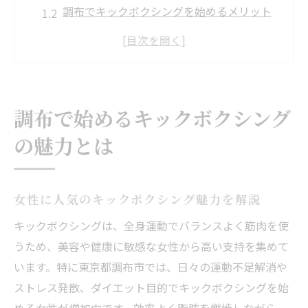
調布でキックボクシングを始めるメリット
全身引き締めキックボクシング効果の真実
初心者も安心調布キックボクシング体験談
ダイエット成功者が語るキックボクシング
活用法
調布で始めるキックボクシング
女性が選ぶ効率的な強くなる方法を解説
の魅力とは
キックボクシングで美脚を手に入れる方法
女性向けキックボクシング効率UPトレーニ
ング
女性に人気のキックボクシング魅力を解説
短時間で効果実感キックボクシング強化術
キックボクシングは、全身運動でバランスよく筋肉を使
キックボクシング初心者が続けやすいコツ
うため、美容や健康に敏感な女性から高い支持を集めて
キックボクシングで基礎代謝を高める秘訣
います。特に東京都調布市では、日々の運動不足解消や
初心者も安心のキックボクシング実践術
ストレス発散、ダイエット目的でキックボクシングを始