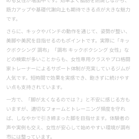
める女性が増加中です。効率よく脂肪を燃焼しながら、
キックボクシング初心者に優しい練習ポイ
筋力アップや基礎代謝向上も期待できる点が大きな魅力
ント
です。
安心して始められるキックボクシングの進
め方
さらに、キックやパンチの動作を通じて、姿勢が整い、
美脚や美尻を目指せるのもポイントです。実際に「キッ
初心者が知るべきキックボクシング効果的
クボクシング 調布」「調布 キックボクシング 女性」な
練習法
どの検索が多いことからも、女性専用クラスやプロ格闘
正しいフォームでキックボクシング効果最
家トレーナーによるサポート体制が充実しているジムが
大化
人気です。短時間で効果を実感でき、飽きずに続けやす
週に何回通えばキックボクシングは強くな
い点も支持されています。
る？
一方で、「脚が太くなるのでは？」と不安に感じる方も
下半身痩せにも効果的なトレーニング法
いますが、適切なフォームとトレーニング頻度を守れ
キックボクシングで下半身痩せを実現する
ば、しなやかで引き締まった脚を目指せます。体験者の
方法
声や実例も交え、女性が安心して始めやすい環境が調布
脚が太くなる？キックボクシングの真実
市には整っています。