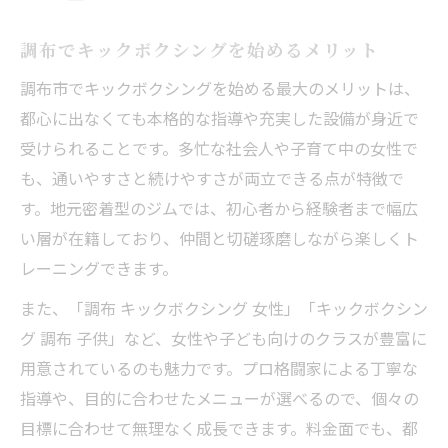
むくみ改善に効くキックボクシングのコツ
美脚とヒップアップを叶えるキックボクシ
調布でキックボクシングを始めるメリット
ング
調布市でキックボクシングを始める最大のメリットは、
下半身を引き締めるキックボクシング活用
都心に出なくても本格的な指導や充実した設備が身近で
術
受けられることです。多忙な社会人や子育て中の女性で
日常に活かせるキックボクシング習慣術
も、通いやすさと続けやすさが両立できる点が特徴で
忙しい女性も続けやすいキックボクシング
す。地元密着型のジムでは、初心者から経験者まで幅広
習慣
い層が在籍しており、仲間と切磋琢磨しながら楽しくト
日常生活にキックボクシングを取り入れる
レーニングできます。
コツ
また、「調布 キックボクシング 女性」「キックボクシン
ストレス発散に役立つキックボクシング活
グ 調布 子供」など、女性や子ども向けのクラスが豊富に
用法
用意されているのも魅力です。プロ格闘家による丁寧な
キックボクシングで心身ともにリフレッシ
指導や、目的に合わせたメニューが選べるので、個々の
ュ
目標に合わせて無理なく成長できます。料金面でも、都