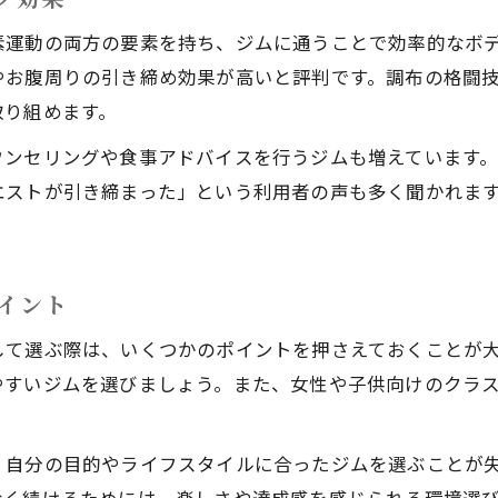
習い事として無理なく続くキックボクシングの理
素運動の両方の要素を持ち、ジムに通うことで効率的なボ
楽しみながら継続できるキックボクシングの工夫
やお腹周りの引き締め効果が高いと評判です。調布の格闘
取り組めます。
継続しやすいキックボクシング教室の選び方
初心者でも続けやすいジム選びのポイント
ウンセリングや食事アドバイスを行うジムも増えています
エストが引き締まった」という利用者の声も多く聞かれま
イント
して選ぶ際は、いくつかのポイントを押さえておくことが
やすいジムを選びましょう。また、女性や子供向けのクラ
、自分の目的やライフスタイルに合ったジムを選ぶことが