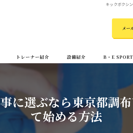
キックボクシ
メー
トレーナー紹介
設備紹介
B・E SPOR
初心者
キッズ
い事に選ぶなら東京都調布
MMA
て始める方法
24時間
ダイエット