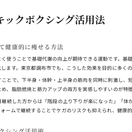
週2回のキックボクシングで実感する体型変化のポイン
性視点で語る暗闇キックボクシングの魅力
キックボクシング活用法
暗闇キックボクシングがダイエット女性に選ばれる理由
キックボクシングで楽しく続く運動習慣の作り方
調布暗闇フィットネスのキックボクシング体験談紹介
て健康的に痩せる方法
女性専用キックボクシングの安心感とサポートポイント
よく使うことで基礎代謝の向上が期待できる運動です。基
暗闇フィットネスで得られる美容とボディメイク効果
化します。東京都調布市でも、こうした効果を目的に多く
2回通う効果とはキックボクシング体験記
すことで、下半身・体幹・上半身の筋肉を同時に刺激し、
週2回のキックボクシングで痩せた実例を紹介
ため、脂肪燃焼と筋力アップの両方を実感しやすいのが特
キックボクシング体験者のリアルなダイエット成果
月継続した方からは「階段の上り下りが楽になった」「体
週2回通うメリットと体型変化のタイムライン
フォームで継続することでケガのリスクも抑えられ、健康
キックボクシング継続で感じた心身の変化とは
食事管理とキックボクシングの相乗効果について
クシング活用術