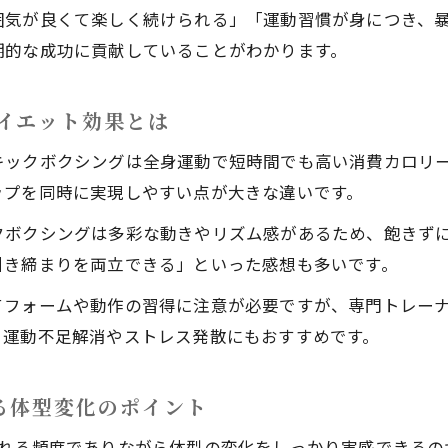
囲気が良くて楽しく続けられる」「運動習慣が身につき、
キックボクシングが子育て世代に選ばれる理由
期的な成功に貢献していることがわかります。
家族で楽しめるキックボクシングの工夫ポイント
女性や子供も安心のキックボクシングクラス紹介
イエット効果とは
忙しい子育て世代向け時短ダイエット術
キックボクシングは全身運動で短時間でも高い消費カロリ
調布で人気のキックボクシング子供クラスの特徴
ップを同時に実現しやすい点が大きな違いです。
クボクシングは多彩な動きやリズム感があるため、飽きず
引き締まりを両立できる」といった感想も多いです。
てフォームや動作の習得に注意が必要ですが、専門トレー
、運動不足解消やストレス発散にもおすすめです。
る体型変化のポイント
れる頻度でありながら体型の変化をしっかり実感できるの