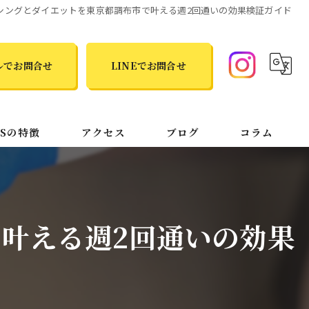
シングとダイエットを東京都調布市で叶える週2回通いの効果検証ガイド
ルでお問合せ
LINEでお問合せ
TSの特徴
アクセス
ブログ
コラム
叶える週2回通いの効果