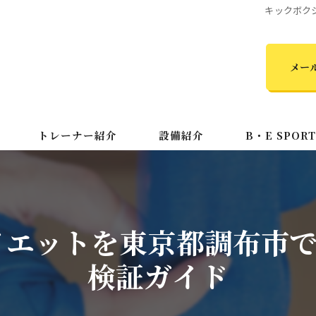
キックボク
メー
トレーナー紹介
設備紹介
B・E SPOR
初心者
キッズ
イエットを東京都調布市で
MMA
検証ガイド
24時間
ダイエット