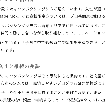
ラティスと比較したキックボクシングの利点
を設けたキックボクシングジムが増えています。女性が通
キックボクシングとピラティスの消費カロリー比較
ape Kick」など女性限定クラスでは、プロ格闘家の動
ダイエット効果を求める女性にキックボクシングを勧め
ックボクシングクラスも調布エリアで注目されています。
キックボクシングの全身引き締めと基礎代謝アップ
。仲間と励まし合いながら取り組むことで、モチベーション
ピラティスとの違いから見るキックボクシングの魅力
通っている」「子育て中でも短時間で効果を実感できる」
短期間で結果が出るキックボクシングの特徴
ています。
続できるダイエット習慣作りの新提案
キックボクシングを習慣化するコツと工夫ポイント
お問い合わせはこちら
お問い合わせはこちら
防止と継続の秘訣
通いやすさ重視のキックボクシング継続術
が、キックボクシングはその予防にも効果的です。筋肉量
ダイエット成功者が実践した継続の秘訣を解説
調布市のジムでは、継続しやすいプログラム設計が特徴で
無理なく続くキックボクシング生活の始め方
ーナーや仲間と進捗を共有することが挙げられます。また
モチベーションを維持するためのキックボクシング活用
度の無理のない頻度で継続することで、体型維持やストレス
育て世代も安心して通える運動法とは