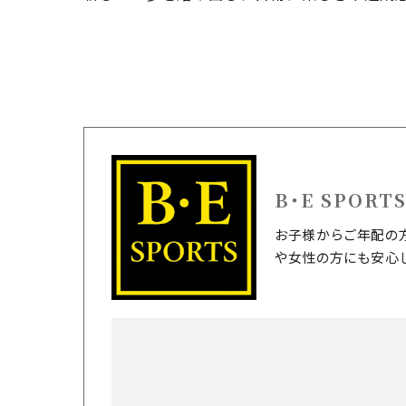
B･E SPORT
お子様からご年配の
や女性の方にも安心