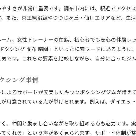
京王線沿線で選ばれる調布のキックボクシングの魅
いやすさが非常に重要です。調布市内には、駅近でアクセ
す。また、京王線沿線やつつじヶ丘・仙川エリアなど、生
キックボクシングなら調布が通いやすい理由とは
京王線利用者におすすめのキックボクシング事情
調布駅近くで始めるキックボクシングの利便性
ルーム、女性トレーナーの在籍、初心者でも安心の体験レ
クボクシング 調布 暗闇」といった検索ワードにあるよう
つつじヶ丘や仙川も通えるキックボクシング情報
人気です。これらの要素を比較しながら、自分に合ったジ
暗闇や少人数で楽しむキックボクシング習慣
暗闇キックボクシングで楽しく続ける新習慣
クシング事情
少人数制のキックボクシングで安心デビュー
お問い合わせはこちら
お問い合わせはこちら
ーによるサポートが充実したキックボクシングジムが増え
調布で体験できる暗闇キックボクシングの特徴
ムが用意されている点が挙げられます。例えば、ダイエッ
集中力アップにおすすめの暗闇キックボクシング
。
女性に人気の暗闇や少人数キックボクシング
すく、仲間と励まし合いながら取り組める点も魅力です。
無理なく通える調布のキックボクシング選び方
ってくれる」という声が多く見られます。サポート体制が
忙しい女性も通いやすいキックボクシング選び