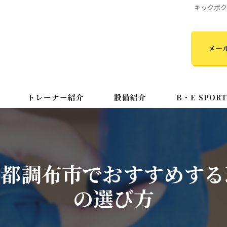
キックボ
メー
トレーナー紹介
設備紹介
B・E SPOR
初心者
キッズ
京都調布市でおすすめする
MMA
の選び方
24時間
ダイエット