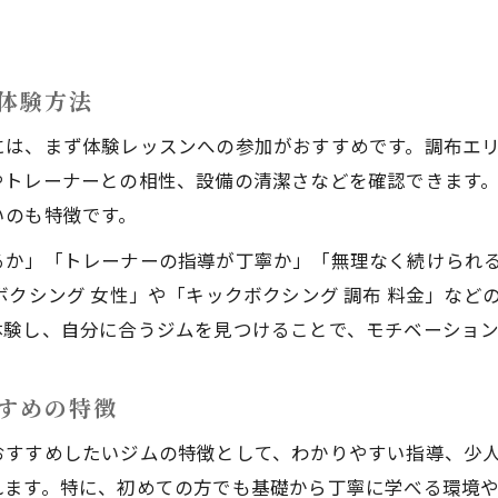
キックボクシング料金や通いやすさの比較ポイント
自分に合うキックボクシングの失敗しない選び方
体験方法
調布で無理なく続けるキックボクシングのコツ
には、まず体験レッスンへの参加がおすすめです。調布エ
初心者女性におすすめのキックボクシング選定法
やトレーナーとの相性、設備の清潔さなどを確認できます
いのも特徴です。
るか」「トレーナーの指導が丁寧か」「無理なく続けられ
ボクシング 女性」や「キックボクシング 調布 料金」な
体験し、自分に合うジムを見つけることで、モチベーショ
すめの特徴
おすすめしたいジムの特徴として、わかりやすい指導、少
れます。特に、初めての方でも基礎から丁寧に学べる環境