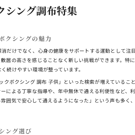
調布で安心して始めるキックボクシング体験
クシング調布特集
初めてでも安心な調布のキックボクシング体験ポイ
キックボクシング未経験者が調布で感じる安心感
調布で体感できるキックボクシングのサポート体制
ボクシングの魅力
初心者でも続けやすいキックボクシング体験教室
解消だけでなく、心身の健康をサポートする運動として注
体験レッスンで分かる調布のキックボクシング魅力
、敷居の高さを感じることなく新しい挑戦ができます。特
初心者も続けやすいキックボクシングの魅力
なく続けやすい環境が整っています。
初心者が長く続けられるキックボクシングの理由
キックボクシング 調布 子供」といった検索が増えている
調布で始めるキックボクシング初心者の楽しみ方
ナーによる丁寧な指導や、年中無休で通える利便性など、
キックボクシングが運動初心者に最適な理由
い雰囲気で安心して通えるようになった」という声も多く
継続しやすいキックボクシングの工夫と特徴
初心者サポートが充実したキックボクシング環境
シング選び
京王線沿線でキックボクシングなら調布が注目