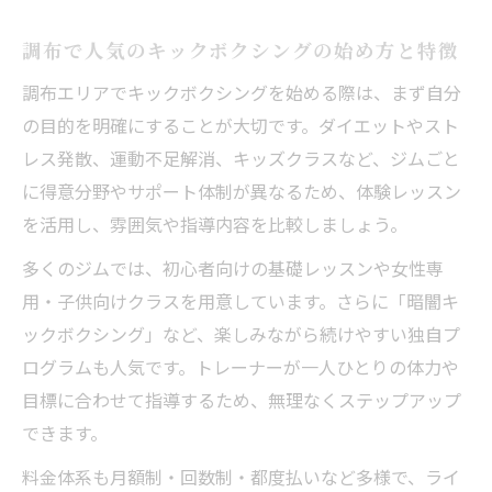
験
調布で人気のキックボクシングの始め方と特徴
暗闇キックボクシングで楽しく続くダイエ
ット
調布エリアでキックボクシングを始める際は、まず自分
調布のキックボクシング初心者サポート体
の目的を明確にすることが大切です。ダイエットやスト
制
レス発散、運動不足解消、キッズクラスなど、ジムごと
に得意分野やサポート体制が異なるため、体験レッスン
週何回通えば効く？キックボクシング継続のコ
を活用し、雰囲気や指導内容を比較しましょう。
ツ
キックボクシングは週何回で効果が出るの
多くのジムでは、初心者向けの基礎レッスンや女性専
か
用・子供向けクラスを用意しています。さらに「暗闇キ
無理なく続けるキックボクシング頻度の決
ックボクシング」など、楽しみながら続けやすい独自プ
め方
ログラムも人気です。トレーナーが一人ひとりの体力や
目標に合わせて指導するため、無理なくステップアップ
調布で通いやすいキックボクシングの選び
できます。
方
継続しやすいキックボクシングの工夫とコ
料金体系も月額制・回数制・都度払いなど多様で、ライ