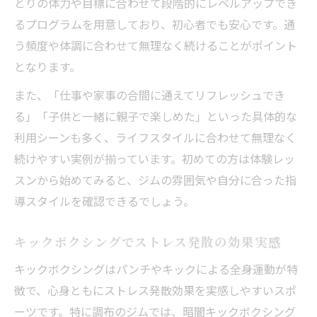
とりの体力や目標に合わせて段階的にレベルアップでき
通いやすいキックボクシングで理想の体型に近
るプログラムを用意しており、初心者でも安心です。通
づく
う頻度や体調に合わせて無理なく続けることがポイント
駅近で通いやすいキックボクシングの選び
となります。
方
また、「仕事や家事の合間に通えてリフレッシュでき
自分に合ったキックボクシングで継続力ア
る」「子供と一緒に親子で楽しめた」といった具体的な
ップ
利用シーンも多く、ライフスタイルに合わせて無理なく
キックボクシングで理想の体型に近づく秘
続けやすい実例が揃っています。初めての方は体験レッ
訣
スンから始めてみると、ジムの雰囲気や自分に合った指
無理なく通える調布キックボクシングの魅
導スタイルを確認できるでしょう。
力
キックボクシングで毎日が変わる体験談紹
キックボクシングでストレス発散の効果実感
介
キックボクシングはパンチやキックによる全身運動が特
徴で、心身ともにストレス発散効果を実感しやすいスポ
ーツです。特に調布のジムでは、暗闇キックボクシング