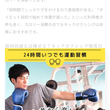
「短時間でしっかり汗をかけるので達成感がある」「ダ
イエット目的で始めて体重が減った」といった利用者の
声も多く、カロリー消費の点でもキックボクシングは非
常におすすめです。
週何回通えば痩せる？キックボクシング頻度目
安
キックボクシングで効果的に痩せるための通う頻度は、
週2～3回が一般的な目安です。継続的に運動することで
代謝が高まり、脂肪燃焼効率もアップします。週1回でも
効果は期待できますが、より早く結果を出したい場合は
週2回以上のペースがおすすめです。
また、調布市の多くのジムでは、平日は夜遅くまで営業
していたり、土日祝日も開いていたりと、ライフスタイ