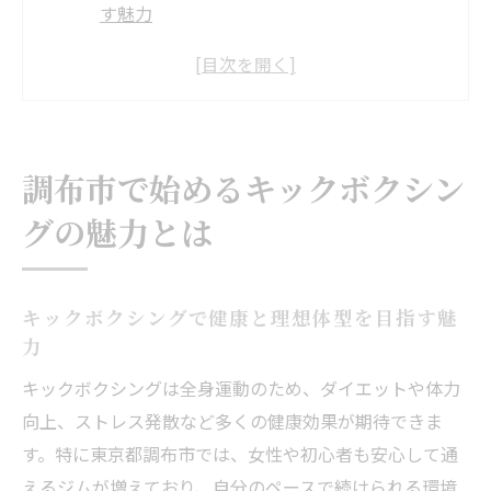
す魅力
調布で人気のキックボクシングの始め方と
特徴
初心者も安心なキックボクシング調布体験
談
調布市で始めるキックボクシン
キックボクシングでストレス発散の効果実
グの魅力とは
感
調布格闘技ジムで始めるキックボクシング
習慣
キックボクシングで健康と理想体型を目指す魅
ダイエットを目指すならキックボクシングがお
力
すすめ
キックボクシングは全身運動のため、ダイエットや体力
キックボクシングはダイエットに効果的な
向上、ストレス発散など多くの健康効果が期待できま
理由
す。特に東京都調布市では、女性や初心者も安心して通
調布で選ぶダイエット向きキックボクシン
えるジムが増えており、自分のペースで続けられる環境