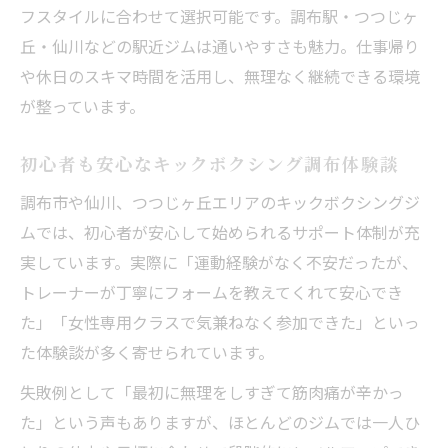
ツ
フスタイルに合わせて選択可能です。調布駅・つつじヶ
丘・仙川などの駅近ジムは通いやすさも魅力。仕事帰り
キックボクシングの効果を早く実感する通
や休日のスキマ時間を活用し、無理なく継続できる環境
い方
が整っています。
料金や効果を徹底比較した調布エリア選び
調布キックボクシングの料金と効果を徹底
初心者も安心なキックボクシング調布体験談
比較
調布市や仙川、つつじヶ丘エリアのキックボクシングジ
月会費制キックボクシングの選び方と注意
ムでは、初心者が安心して始められるサポート体制が充
点
実しています。実際に「運動経験がなく不安だったが、
調布エリアのキックボクシング体験料金ま
トレーナーが丁寧にフォームを教えてくれて安心でき
とめ
た」「女性専用クラスで気兼ねなく参加できた」といっ
料金設定から選ぶキックボクシングジムの
た体験談が多く寄せられています。
魅力
失敗例として「最初に無理をしすぎて筋肉痛が辛かっ
費用対効果で選ぶ調布キックボクシングの
た」という声もありますが、ほとんどのジムでは一人ひ
選択肢