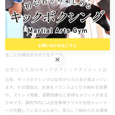
ルに合わせて通いやすい環境が整っています。無理なく
続けられる頻度でスタートし、慣れてきたら回数を増や
すのも良いでしょう。
「最初は週1回だったが、慣れてきたので週2～3回に増
やした」「無理せず自分のペースで通えたので継続でき
お問い合わせはこちら
た」など、実際の利用者の体験談も多く、無理なく続け
ることが成功のカギとなります。
お問い合わせはこちら
女性にも人気のキックボクシングダイエット法
近年、キックボクシングは女性からの人気が高まってい
ます。その理由は、全身をバランスよく引き締める効果
や、ストレス発散、姿勢改善など多様なメリットがある
ためです。調布市内には女性専用クラスや女性トレーナ
ーが在籍しているジムもあり、安心して始められる環境