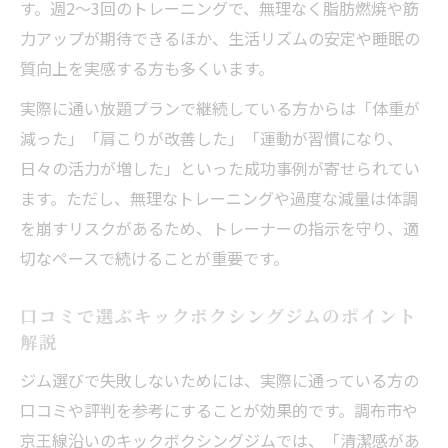
す。週2～3回のトレーニングで、無理なく脂肪燃焼や筋
調布市で根付くキックボクシング仲間との
力アップが期待できるほか、生活リズムの安定や睡眠の
繋がり方
質向上を実感する方も多くいます。
家族や子どもと楽しむキックボクシングの
実際に通い放題プランで継続している方からは「体重が
ポイント
減った」「肩こりが改善した」「運動が習慣になり、
レビューを参考にした継続しやすいジム選
日々の活力が増した」といった成功事例が寄せられてい
び
ます。ただし、無理なトレーニングや過度な減量は体調
成長を実感できるキックボクシング生活の
を崩すリスクがあるため、トレーナーの指示を守り、適
始め方
切なペースで続けることが重要です。
口コミで選ぶキックボクシングジムのポイント
解説
ジム選びで失敗しないためには、実際に通っている方の
口コミや評判を参考にすることが効果的です。調布市や
京王線沿いのキックボクシングジムでは、「清潔感があ