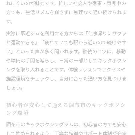
れにくいのが魅力です。忙しい社会人や家事・育児中の
の魅力
方でも、生活リズムを崩さずに無理なく通い続けられま
口コミで話題の京王線沿いキックボクシン
す。
グ情報
実際に駅近ジムを利用する方からは「仕事帰りにサクッ
ダイエットに効くキックボクシングの継続術
と運動できる」「疲れていても駅から近いので続けやす
キックボクシングで効率よく痩せる継続の
い」といった声が多く聞かれます。継続のコツは、移動
秘訣
や準備の手間を減らし、日常の一部としてキックボクシ
通い放題プランを活用したダイエット成功
ングを取り入れることです。体験レッスンでアクセスや
のコツ
施設環境をチェックし、自分に合った通い方を見つけま
運動習慣化に役立つキックボクシングの実
しょう。
践例
食事管理とキックボクシングの効果的な組
初心者が安心して通える調布市のキックボクシ
み合わせ
ング環境
週何回通えばダイエット効果を実感できる
調布市のキックボクシングジムは、初心者の方でも安心
か
して始められるよう、丁寧な指導やサポート体制が充実