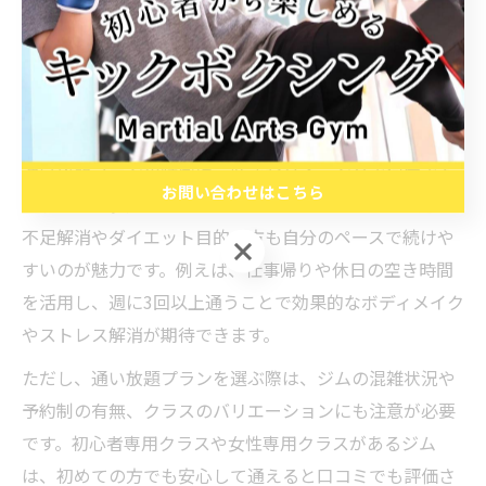
しやすい立地や、24時間営業のジムなど、多忙な社会人
や学生にも通いやすい環境が整っています。料金体系は
月額制が主流で、平均的な月謝は1万円台から2万円台が
一般的です。
通い放題プランの特徴は、好きなタイミングで何度でも
お問い合わせはこちら
レッスンに参加できる点にあります。これにより、運動
不足解消やダイエット目的の方も自分のペースで続けや
お問い合わせはこちら
すいのが魅力です。例えば、仕事帰りや休日の空き時間
を活用し、週に3回以上通うことで効果的なボディメイク
やストレス解消が期待できます。
ただし、通い放題プランを選ぶ際は、ジムの混雑状況や
予約制の有無、クラスのバリエーションにも注意が必要
です。初心者専用クラスや女性専用クラスがあるジム
は、初めての方でも安心して通えると口コミでも評価さ