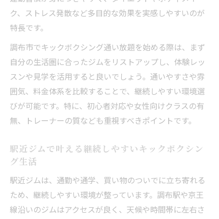
見極め方
ク、ストレス発散など多目的な効果を実感しやすいのが
レビューを活用したキックボクシング通い
特長です。
放題比較術
調布市でキックボクシング通い放題を始める際は、まず
ダイエット効果を高める通い放題プランの
自分の生活圏に合ったジムをリストアップし、体験レッ
活用ポイント
スンや見学を活用すると良いでしょう。通いやすさや雰
京王線沿いで見つかる快適なキックボクシング
囲気、料金体系を比較することで、継続しやすい環境選
環境
びが可能です。特に、初心者対応や女性向けクラスの有
京王線沿いで人気のキックボクシング通い
無、トレーナーの質なども重視すべきポイントです。
放題事情
駅近ジムで叶える継続しやすいキックボクシン
通勤通学に便利なキックボクシングジム活
グ生活
用法
駅近ジムは、通勤や通学、買い物のついでに立ち寄れる
駅近で選ぶキックボクシング通い放題プラ
ため、継続しやすい環境が整っています。調布駅や京王
ンの特徴
線沿いのジムはアクセスが良く、天候や時間帯に左右さ
ボクササイズや空手と比較する京王線沿い