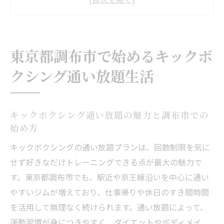
駅近ジムで叶える継続しやすいキックボク
シング生活
初心者が安心して通える調布市のキックボ
東京都調布市で始めるキックボ
クシング環境
クシング通い放題生活
キックボクシングで実感する健康効果と生
活の変化
口コミで選ぶキックボクシングジムのポイ
キックボクシング通い放題の魅力と調布市での
ント解説
始め方
キックボクシング通い放題のメリットと選び方
キックボクシングの通い放題プランは、回数制限を気に
キックボクシング通い放題で得られる経済
せず好きなだけトレーニングできる点が最大の魅力で
的な利点とは
す。東京都調布市でも、駅近や京王線沿いを中心に通い
初心者に最適なキックボクシング通い放題
やすいジムが増えており、仕事帰りや休日のすき間時間
プランの選び方
を活用して無理なく続けられます。通い放題によって、
通いやすさ重視のキックボクシングジムの
運動習慣が身につきやすく、ダイエットやボディメイ