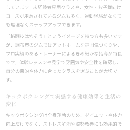
週何回通えば効果的？キックボクシング初心者
しています。未経験者専用クラスや、女性・お子様向け
ガイド
コースが用意されているジムも多く、運動経験がなくて
も無理なくステップアップできます。
キックボクシング初心者が知るべき通う頻
度の目安
「格闘技は怖そう」というイメージを持つ方も多いです
無理なく続くキックボクシング週間スケジ
が、調布市のジムではアットホームな雰囲気づくりや、
ュール例
プロ実績のあるトレーナーによるきめ細かな指導が特長
ジム通いとキックボクシングの違いを徹底
です。体験レッスンや見学で雰囲気や安全性を確認し、
解説
自分の目的や体力に合ったクラスを選ぶことが大切で
す。
初心者が失敗しないキックボクシングの始
め方
キックボクシングで実感する健康効果と生活の
効果を最大化する週ごとのトレーニング法
変化
調布市で長く続くキックボクシング習慣の秘訣
キックボクシングは全身運動のため、ダイエットや体力
キックボクシング習慣を続けるための工夫
向上だけでなく、ストレス解消や姿勢改善にも効果的で
とコツ