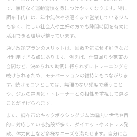
の魅力
で、無理なく運動習慣を身につけやすくなります。特に
京王線沿いのジム選びで叶う自由な時間活
調布市内には、年中無休や夜遅くまで営業しているジム
用術
も多く、忙しい社会人や主婦の方でも隙間時間を有効に
キックボクシングとボクササイズの違いを
活用できる環境が整っています。
活かす楽しみ方
通い放題プランのメリットは、回数を気にせず好きなだ
忙しい方でも無理なくキックボクシングを
け利用できる点にあります。例えば、仕事帰りや家事の
継続する秘訣
合間など、決められた時間に縛られずにトレーニングを
調布市で叶える続けやすいキックボクシング
続けられるため、モチベーションの維持にもつながりま
調布のキックボクシングジムで続けやすさ
す。続けるコツとしては、無理のない頻度で通うこと
を実感
や、ジムの雰囲気・トレーナーとの相性を重視して選ぶ
ことが挙げられます。
エリアスレビューから見るジム選びの重要
ポイント
また、調布市のキックボクシングジムは幅広い世代や目
京王線近くのジムで無理なく続ける秘訣と
的に対応している施設が多く、ダイエットやストレス発
は
散、体力向上など多様なニーズを満たせます。自分に合