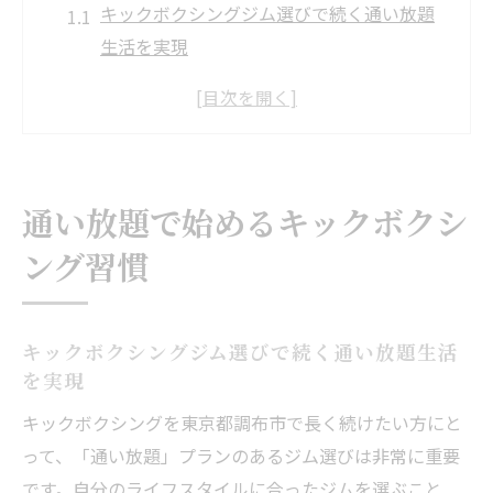
キックボクシングジム選びで続く通い放題
生活を実現
京王線沿いでキックボクシングを手軽に始
めるコツ
エリアスのような初心者向けジムの特徴と
選び方
通い放題で始めるキックボクシ
駅近ジムでストレス発散！通いやすさの秘
ング習慣
密
通い放題のキックボクシングで理想の習慣
化を促進
キックボクシングジム選びで続く通い放題生活
自由な時間で楽しむキックボクシング生活
を実現
仕事帰りにキックボクシングでリフレッシ
キックボクシングを東京都調布市で長く続けたい方にと
ュする方法
って、「通い放題」プランのあるジム選びは非常に重要
予約不要のクラスで自由に運動できるジム
です。自分のライフスタイルに合ったジムを選ぶこと