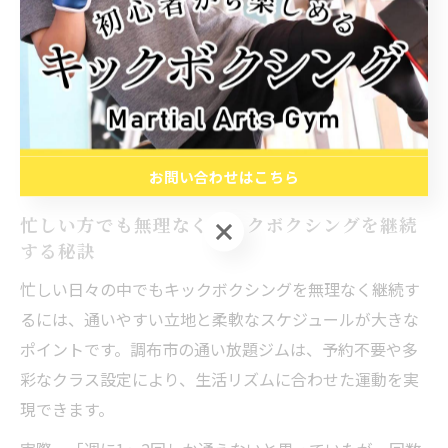
すめです。
どちらも通い放題プランで気軽に参加できるため、飽き
ずに継続できる点がメリットです。ただし、無理な動作
や過度な負荷はケガの原因になるため、インストラクタ
ーの指導に従い、自分の体調に合わせて取り組みましょ
う。
お問い合わせはこちら
忙しい方でも無理なくキックボクシングを継続
お問い合わせはこちら
する秘訣
忙しい日々の中でもキックボクシングを無理なく継続す
るには、通いやすい立地と柔軟なスケジュールが大きな
ポイントです。調布市の通い放題ジムは、予約不要や多
彩なクラス設定により、生活リズムに合わせた運動を実
現できます。