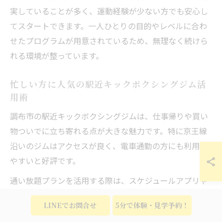
実していることが多く、運動経験が少ない方でも安心し
てスタートできます。一人ひとりの目的やレベルに合わ
せたプログラムが用意されているため、無理なく続けら
れる環境が整っています。
忙しい方に人気の駅近キックボクシングジム活
用術
調布市の駅近キックボクシングジムは、仕事帰りや買い
物ついでに立ち寄れる点が大きな魅力です。特に京王線
沿いのジムはアクセスが良く、電車通勤の方にも利用し
やすいと好評です。
通い放題プランを活用する際は、スケジュールアプリや
ジムの予約システムを活用して、無理のない頻度で通う
LINEでお問合せ
5分で体験・見学予約！
ことがコツです。例えば、週に2～3回のペースでレッス