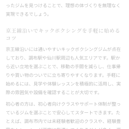
女性も安心して通えるキックボクシングの
ったジムを見つけることで、理想の体づくりを無理なく
環境作り
実現できるでしょう。
初心者が調布市で続けるためのコツと工夫
京王線沿いでキックボクシングを手軽に始める
通い放題プランが生む理想の体づくり体験
コツ
キックボクシング通い放題でボディメイク
京王線沿いには通いやすいキックボクシングジムが点在
が加速
しており、調布駅や仙川駅周辺も人気エリアです。駅か
京王線沿いの通いやすいジムで理想の体を
ら近い立地を選ぶことで、移動の手間を減らし、仕事帰
目指す
りや買い物のついでに立ち寄りやすくなります。手軽に
レビューで高評価のエリアス流キックボク
始めるには、見学や体験レッスンを積極的に活用し、実
シング術
際の雰囲気や設備を確認することが大切です。
通い放題のメリットを活かしたボクササイ
初心者の方は、初心者向けクラスやサポート体制が整っ
ズ体験
ているジムを選ぶことで安心してスタートできます。た
効率的な体づくりに最適なジム選びのコツ
とえば、調布市内では未経験者歓迎のクラスや、経験豊
忙しい日々にもおすすめの運動習慣の作り方