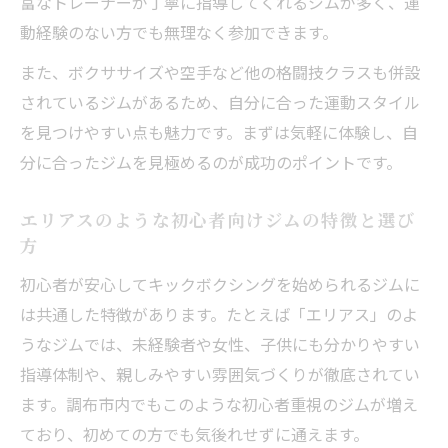
富なトレーナーが丁寧に指導してくれるジムが多く、運
キックボクシングで無理なく習慣化できる
動経験のない方でも無理なく参加できます。
理由
また、ボクササイズや空手など他の格闘技クラスも併設
忙しい方に人気の駅近キックボクシングジ
されているジムがあるため、自分に合った運動スタイル
ム活用術
を見つけやすい点も魅力です。まずは気軽に体験し、自
ボクササイズや空手も選べる多彩な通い放
分に合ったジムを見極めるのが成功のポイントです。
題プラン
短時間でも効果を実感！キックボクシング
エリアスのような初心者向けジムの特徴と選び
方
の魅力
エリアスのレビューに学ぶ長続きする習慣
初心者が安心してキックボクシングを始められるジムに
づくり
は共通した特徴があります。たとえば「エリアス」のよ
うなジムでは、未経験者や女性、子供にも分かりやすい
初心者も安心して続けやすいキックボクシング
指導体制や、親しみやすい雰囲気づくりが徹底されてい
の魅力
ます。調布市内でもこのような初心者重視のジムが増え
未経験者が安心して通えるジムの選び方と
ており、初めての方でも気後れせずに通えます。
特徴