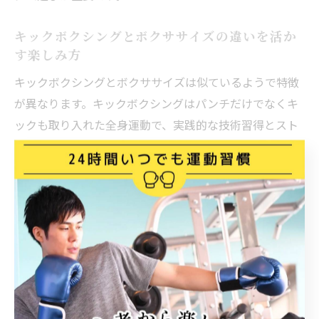
キックボクシングとボクササイズの違いを活か
す楽しみ方
キックボクシングとボクササイズは似ているようで特徴
が異なります。キックボクシングはパンチだけでなくキ
ックも取り入れた全身運動で、実践的な技術習得とスト
レス発散が魅力です。一方、ボクササイズは音楽やリズ
ムに合わせて体を動かすフィットネス要素が強く、初心
者や運動不足の方にも始めやすいのが特徴です。
調布市のジムでは、両方のクラスを選べる施設もあり、
「今日はしっかり汗をかきたい」「今日は軽めに楽しみ
たい」と目的や気分で使い分けることができます。キッ
クボクシングで基礎体力や体幹を鍛えつつ、ボクササイ
ズでリズム感や有酸素運動を楽しむという活用法もおす