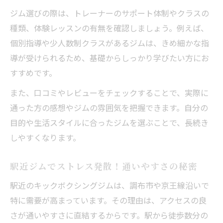
女性や子供にも人気のキックボクシング体
ジム選びの際は、トレーナーのサポート体制やクラスの
験談
種類、体験レッスンの有無を確認しましょう。例えば、
個別指導や少人数制クラスがあるジムは、きめ細かな指
エリアスなど初心者向けキックボクシング
導が受けられるため、基礎からしっかり学びたい方にお
ジムの魅力
すすめです。
サポート万全な駅近ジムで始める安心キッ
クボクシング
また、口コミやレビューをチェックすることで、実際に
通った方の感想やジムの雰囲気を把握できます。自分の
調布市で人気のボクササイズとキックボク
目的や生活スタイルに合ったジムを選ぶことで、長続き
シング入門
しやすくなります。
駅近ジムでストレス発散！通いやすさの秘密
駅近のキックボクシングジムは、調布市や京王線沿いで
特に需要が高まっています。その理由は、アクセスの良
さが通いやすさに直結するからです。駅から徒歩数分の