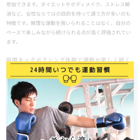
参加できます。ダイエットやボディメイク、ストレス解
消など、女性ならではの目的を持って通う方が多いのも
特徴です。無理な運動を強いられることはなく、自分の
ペースで楽しみながら続けられる点が高く評価されてい
ます。
暗闇キックボクシング体験で運動が楽しく続く
理由
暗闇キックボクシング体験が運動初心者や女性にも長く
続けられる理由は、楽しさと達成感を同時に得られるプ
ログラム設計にあります。東京都調布市のジムでは、無
理のないレベルからスタートできる体験クラスや、参加
者同士が励まし合える雰囲気作りにも力を入れていま
す。
「一人だと続かなかった運動が、暗闇キックボクシング