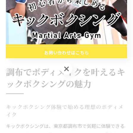
だと自然と通いたくなる」といった利用者の声も多く、
習慣化しやすいのが特徴です。レッスン後の爽快感やス
トレス発散効果、体型の変化を実感できることでモチベ
ーションが維持しやすく、健康的なライフスタイルへの
第一歩を踏み出すきっかけとなっています。
お問い合わせはこちら
お問い合わせはこちら
調布でボディメイクを叶えるキ
ックボクシングの魅力
キックボクシング体験で始める理想のボディメ
イク
キックボクシングは、東京都調布市で気軽に体験できる