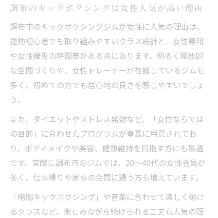
調布のキックボクシングは女性人気が高い理由
キックボクシングで叶える健康的なフィッ
トネス生活
調布市のキックボクシングジムが女性に人気の理由は、
ボディメイクに最適なキックボクシングの
運動初心者でも取り組みやすいクラス設計と、女性専用
運動効果
や女性優先の時間帯がある点にあります。明るく開放的
な空間づくりや、女性トレーナーが在籍しているジムも
女性目線で選ぶフィットネス体験のポイントと
多く、初めての方でも居心地の良さを感じやすいでしょ
は
う。
女性が安心して通えるキックボクシングジ
ムの選び方
また、ダイエットやストレス発散など、「女性ならでは
清潔感のあるジムで始めるキックボクシン
の目的」に合わせたプログラムが豊富に用意されてお
グ体験
り、ボディメイクや美容、健康維持を目指す方にも最適
です。実際に調布市のジムでは、20〜40代の女性会員が
キックボクシングが女性に合うフィットネ
多く、仕事帰りや家事の合間に通う方も増えています。
スの理由
女性専用クラスのあるキックボクシング体
「暗闇キックボクシング」や音楽に合わせて楽しく動け
験の魅力
るクラスなど、楽しみながら続けられる工夫も人気の理