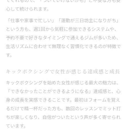
てくれるので、「ついていけないかも」と不安な方も安
調布のキックボクシング体験が運動習慣の第一
心して続けられます。
歩に
「仕事や家事で忙しい」「運動が三日坊主になりがち」
キックボクシング体験で始める新しい運動
という方も、週1回から気軽に参加できるシステムや、
習慣
予約不要で好きなタイミングで通えるジムが多いため、
調布のキックボクシングが初心者女性を応
生活リズムに合わせて無理なく習慣化できるのが特徴で
援する理由
す。
女性がキックボクシングで得られる達成感
と継続力
キックボクシングで女性が感じる達成感と成長
運動初心者女性も安心のキックボクシング
キックボクシングを始めた女性が感じる最大の魅力は、
体験法
「できなかったことができるようになる」達成感と、心
調布でキックボクシングを習慣化するため
身の成長を実感できることです。最初はフォームを覚え
のポイント
るだけで精一杯だった方も、数回のレッスンでミット打
ちが楽しくなり、自信がついたという声が多く寄せられ
ています。