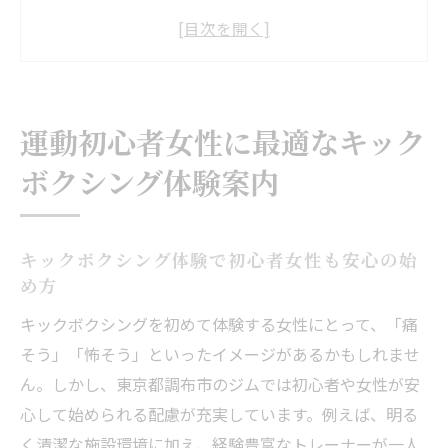
の始め方
調布のキックボクシングは女性人気が高い
理由
運動が苦手な女性でも続くキックボクシン
運動初心者女性に最適なキック
グ体験
ボクシング体験案内
キックボクシングで女性が感じる達成感と
成長
調布でキックボクシング体験の流れを徹底
キックボクシング体験で初心者女性も安心の始
解説
め方
暗闇キックボクシングで感じる新たな自分発見
キックボクシングを初めて体験する女性にとって、「痛
暗闇キックボクシングで非日常の爽快感を
そう」「怖そう」といったイメージがあるかもしれませ
体験
ん。しかし、東京都調布市のジムでは初心者や女性が安
キックボクシングと暗闇フィットネスの相
心して始められる配慮が充実しています。例えば、明る
乗効果
く清潔な施設環境に加え、経験豊富なトレーナーが一人