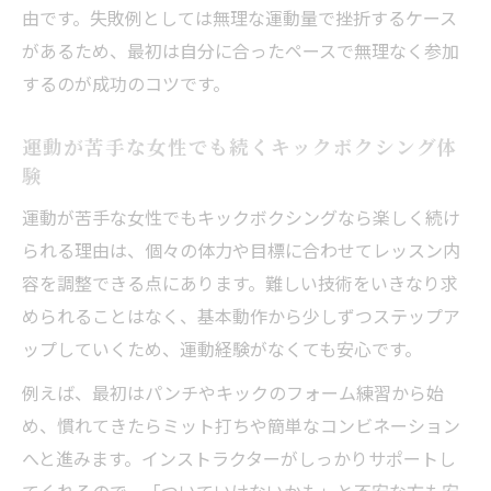
由です。失敗例としては無理な運動量で挫折するケース
初心者女性に最適なキックボクシングジム
があるため、最初は自分に合ったペースで無理なく参加
の特徴
するのが成功のコツです。
キックボクシングが継続しやすい理由を徹底解
説
運動が苦手な女性でも続くキックボクシング体
楽しく続くキックボクシングのモチベーシ
験
ョン維持術
運動が苦手な女性でもキックボクシングなら楽しく続け
キックボクシング体験から始める運動習慣
られる理由は、個々の体力や目標に合わせてレッスン内
化のコツ
容を調整できる点にあります。難しい技術をいきなり求
女性も無理なく続けられるキックボクシン
められることはなく、基本動作から少しずつステップア
グの工夫
ップしていくため、運動経験がなくても安心です。
調布でキックボクシングが人気な継続ポイ
例えば、最初はパンチやキックのフォーム練習から始
ント
め、慣れてきたらミット打ちや簡単なコンビネーション
初心者が長く楽しめるキックボクシング体
へと進みます。インストラクターがしっかりサポートし
験の魅力