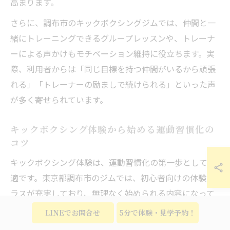
高まります。
さらに、調布市のキックボクシングジムでは、仲間と一
緒にトレーニングできるグループレッスンや、トレーナ
ーによる声かけもモチベーション維持に役立ちます。実
際、利用者からは「同じ目標を持つ仲間がいるから頑張
れる」「トレーナーの励ましで続けられる」といった声
が多く寄せられています。
キックボクシング体験から始める運動習慣化の
コツ
キックボクシング体験は、運動習慣化の第一歩として最
適です。東京都調布市のジムでは、初心者向けの体験ク
ラスが充実しており、無理なく始められる内容になって
います。
LINEでお問合せ
5分で体験・見学予約！
習慣化のコツは、最初から完璧を目指さず、気軽に「ま