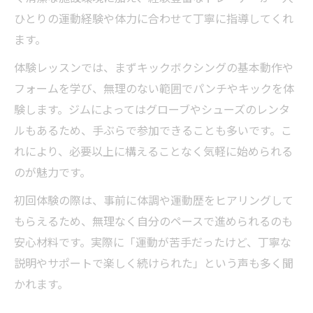
調布の暗闇キックボクシングで自信が生ま
ひとりの運動経験や体力に合わせて丁寧に指導してくれ
れる瞬間
ます。
女性が暗闇キックボクシングを選ぶメリッ
体験レッスンでは、まずキックボクシングの基本動作や
トとは
フォームを学び、無理のない範囲でパンチやキックを体
暗闇キックボクシング体験で運動が楽しく
験します。ジムによってはグローブやシューズのレンタ
続く理由
ルもあるため、手ぶらで参加できることも多いです。こ
調布でボディメイクを叶えるキックボクシング
れにより、必要以上に構えることなく気軽に始められる
の魅力
のが魅力です。
キックボクシング体験で始める理想のボデ
初回体験の際は、事前に体調や運動歴をヒアリングして
ィメイク
もらえるため、無理なく自分のペースで進められるのも
調布のキックボクシングがダイエットに効
安心材料です。実際に「運動が苦手だったけど、丁寧な
く理由
説明やサポートで楽しく続けられた」という声も多く聞
女性に嬉しいキックボクシングのボディラ
かれます。
イン変化