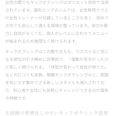
女性の間でもキックボクシングはダイエット目的で注目
魅力とは
されています。調布エリアのジムでは、女性専用クラス
キックボクシングがもたらす健康メリット
や女性トレーナーが在籍しているところも多く、初めて
を解説
の方でも安心して通える環境が整っています。体力や筋
忙しい人でも続けやすいキックボクシング
力に自信がなくても、個人のレベルに合わせてメニュー
活用術
が組まれるため無理なく続けられます。
体力アップとストレス発散が同時に叶う理
キックボクシングは二の腕や太もも、ウエストなど気に
由
なる部位の引き締めに効果的で、「運動が苦手だったけ
キックボクシングで日常に運動習慣を取り
ど楽しく続けられる」「体型が変わって自信が持てた」
入れる方法
などの口コミも多数。暗闇キックボクシングなど、周囲
を気にせず集中できる新しいスタイルも導入されてお
り、初心者や女性にも気軽にチャレンジできるのが調布
の特徴です。
生活圏で習慣化しやすいキックボクシング活用