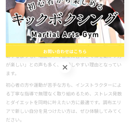
燃焼効果が期待できると同時に、暗い空間で思い切り体
を動かすことで日常のストレスも解消できます。
暗闇という環境は周囲の目を気にせず、リズムに乗って
自分のペースで動けるのが特長です。仕事や家事で溜ま
った疲れや気分の落ち込みも、パンチやキックを繰り返
すうちに自然とリフレッシュ。実際に「一人で黙々と運
お問い合わせはこちら
動するよりも、暗闇の中で音楽に合わせて体を動かす方
が楽しい」との声も多く、継続しやすい理由となってい
お問い合わせはこちら
ます。
初心者の方や運動が苦手な方も、インストラクターによ
る丁寧な指導で無理なく取り組めるため、ストレス発散
とダイエットを同時に叶えたい方に最適です。調布エリ
アで新しい自分を見つけたい方は、ぜひ体験してみてく
ださい。