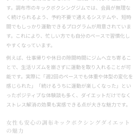
ング習慣
す。調布市のキックボクシングジムでは、会員が無理な
初心者が調布で挫折せずに続ける秘訣
く続けられるよう、予約不要で通えるシステムや、短時
間でもしっかり運動できるプログラムが用意されていま
初心者でも続く調布キックボクシングの始
す。これにより、忙しい方でも自分のペースで習慣化し
め方
やすくなっています。
キックボクシング初心者が挫折しないため
の工夫
例えば、仕事帰りや休日の隙間時間にジムへ立ち寄るこ
調布のキックボクシングで続けやすいポイ
とで、生活リズムを崩さずに運動を取り入れることが可
ント集
能です。実際に「週2回のペースでも体重や体型の変化を
感じられた」「続けるうちに運動が楽しくなった」とい
初心者が安心して継続できるサポート体制
ったポジティブな体験談も多く、ダイエットだけでなく
とは
ストレス解消の効果も実感できる点が大きな魅力です。
運動が苦手でも始めやすいキックボクシン
グ習慣
女性も安心の調布キックボクシングダイエット
運動不足解消にキックボクシングを選ぶ理由
の魅力
運動不足解消に最適なキックボクシングの