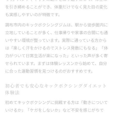
は
を引き締めることができ、体重だけでなく見た目の変化
調布で叶えるキックボクシングの脂肪燃焼
も実感しやすいのが特徴です。
効果実例
調布市内のキックボクシングジムは、駅から徒歩圏内に
キックボクシングで体幹強化とボディメイ
立地していることが多く、仕事帰りや家事の合間にも通
クを同時に実現
いやすい環境が整っています。実際に通っている方から
有酸素運動としてのキックボクシング活用
は「楽しく汗をかけるのでストレス発散にもなる」「体
ポイント
力がついて日常生活が楽になった」といった声が多く寄
暗闇空間で楽しむ調布キックボクシング体験記
せられています。まずは体験レッスンから始めて、自分
暗闇キックボクシングでストレス発散とダ
に合った運動習慣を見つけるのがおすすめです。
イエット両立
初心者でも安心なキックボクシングダイエット
音楽と照明が魅力の暗闇キックボクシング
体験法
体験法
初めてキックボクシングに挑戦する方は「動きについて
調布で人気の暗闇キックボクシングの楽し
いけるか」「ケガをしないか」など不安を感じがちで
み方