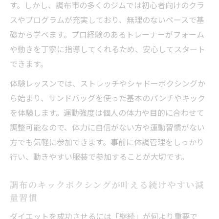
す。しかし、調布市の多くのジムでは初心者向けのクラ
女性に支持される暗闇キックボクシングの
スやプログラムが充実しており、無理のないペースで基
安心ポイント
礎から学べます。プロ経験のあるトレーナーがフォーム
初心者でも入りやすい暗闇キックボクシン
や動きを丁寧に指導してくれるため、安心してスタート
グの雰囲気
できます。
女性も安心して続けられる調布ダイエット法
体験レッスンでは、ストレッチやシャドーボクシングか
女性専用クラスもある調布のキックボクシ
ら始まり、サンドバッグを使った基本のパンチやキック
ング体験談
を体験します。運動強度は個人の体力や目的に合わせて
キックボクシングで女性が安心できるダイ
調整可能なので、体力に自信がない方や運動習慣がない
エット環境
方でも気軽に参加できます。事前に体調管理をしっかり
女性向けのキックボクシング継続の秘訣を
行い、動きやすい服装で参加することが大切です。
解説
調布エリアの女性に人気なキックボクシン
調布のキックボクシングが叶える続けやすい減
グの理由
量習慣
初心者女性が安心して通えるキックボクシ
ダイエットを成功させるには「継続」が何より重要で