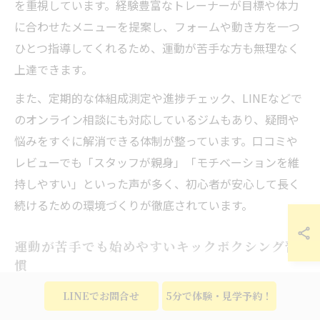
を重視しています。経験豊富なトレーナーが目標や体力
に合わせたメニューを提案し、フォームや動き方を一つ
ひとつ指導してくれるため、運動が苦手な方も無理なく
上達できます。
また、定期的な体組成測定や進捗チェック、LINEなどで
のオンライン相談にも対応しているジムもあり、疑問や
悩みをすぐに解消できる体制が整っています。口コミや
レビューでも「スタッフが親身」「モチベーションを維
持しやすい」といった声が多く、初心者が安心して長く
続けるための環境づくりが徹底されています。
運動が苦手でも始めやすいキックボクシング習
慣
運動経験が少ない方や苦手意識がある方にも、キックボ
LINEでお問合せ
5分で体験・見学予約！
クシングはおすすめのダイエット方法です。調布市のジ