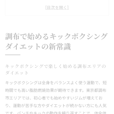
アのダイエット
初心者でも安心なキックボクシングダイエ
ット体験法
調布のキックボクシングが叶える続けやす
調布で始めるキックボクシング
い減量習慣
ダイエットの新常識
女性も安心の調布キックボクシングダイエ
ットの魅力
生活圏で習慣化しやすいキックボクシング
キックボクシングで楽しく始める調布エリアの
活用法
ダイエット
キックボクシングが叶える全身シェイプアップ
キックボクシングは全身をバランスよく使う運動で、短
術
時間でも高い脂肪燃焼効果が期待できます。東京都調布
キックボクシングなら全身運動でシェイプ
市エリアでは、初心者でも始めやすいジムが増えてお
アップ実感
り、運動が苦手な方やダイエットが続かない方にも人気
パンチとキックで全身を引き締めるコツと
です。パンチやキックの動作を繰り返すことで、体全体