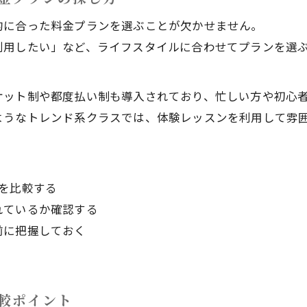
親子で楽しむキックボクシングの魅力を紹介
的に合った料金プランを選ぶことが欠かせません。
キックボクシング親子体験で感じる変化とは
利用したい」など、ライフスタイルに合わせてプランを選
調布で親子に人気のキックボクシングジム事情
家族で始めるキックボクシングのメリット
ケット制や都度払い制も導入されており、忙しい方や初心
キックボクシングで親子の健康習慣をサポート
ようなトレンド系クラスでは、体験レッスンを利用して雰
無理なく始めるならキックボクシングの魅力
初心者も安心キックボクシングの始め方を解説
無理なく続けるためのキックボクシング活用法
を比較する
お問い合わせはこちら
お問い合わせはこちら
キックボクシングで理想の体型を目指すポイント
れているか確認する
前に把握しておく
キックボクシングが女性に選ばれる理由とは
短期間で効果を実感できるキックボクシング
調布のキックボクシング会費と効果的活用法
較ポイント
キックボクシング会費を最大限活用する方法