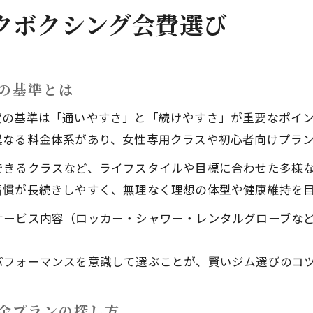
調布で注目のキックボクシング女性向け環境
クボクシング会費選び
調布の女性専用キックボクシング施設の魅力
キックボクシングで安心して通える女性向け環境
女性が始めやすいキックボクシングジムの選び方
の基準とは
調布のキックボクシングで重視したいサポート体制
費の基準は「通いやすさ」と「続けやすさ」が重要なポイ
初心者女性におすすめのキックボクシング環境
異なる料金体系があり、女性専用クラスや初心者向けプラ
暗闇トレンドも！話題のキックボクシング比較
できるクラスなど、ライフスタイルや目標に合わせた多様
話題の暗闇キックボクシングで得られる効果
習慣が長続きしやすく、無理なく理想の体型や健康維持を
調布の暗闇キックボクシングジムの魅力比較
サービス内容（ロッカー・シャワー・レンタルグローブな
キックボクシング新感覚トレンドの特徴を解説
暗闇フィットネスとキックボクシングの相性とは
パフォーマンスを意識して選ぶことが、賢いジム選びのコ
女性に人気の暗闇キックボクシング体験のポイント
親子で通える調布のキックボクシング体験談
金プランの探し方