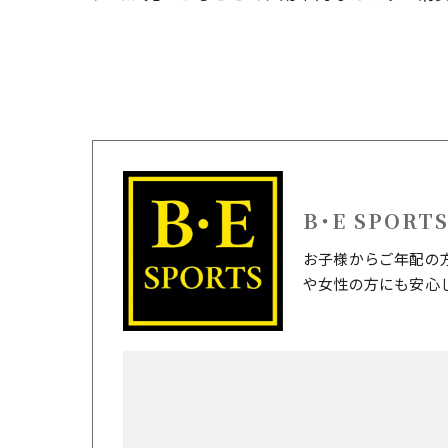
B･E SPORT
お子様からご年配の
や女性の方にも安心