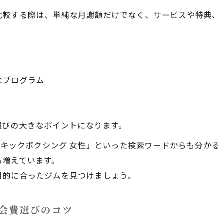
比較する際は、単純な月謝額だけでなく、サービスや特典
調布でお得なキックボクシング会費の選び方
効率的なキックボクシング通い方と成果の出し方
キックボクシング会費で後悔しないポイント
月謝を活かしたキックボクシング継続のコツ
なプログラム
選びの大きなポイントになります。
布 キックボクシング 女性」といった検索ワードからも分
も増えています。
目的に合ったジムを見つけましょう。
会費選びのコツ