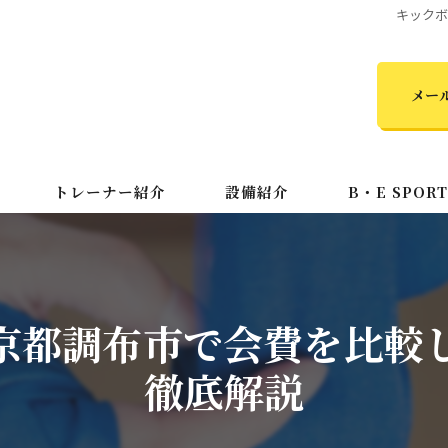
キック
メー
トレーナー紹介
設備紹介
B・E SPOR
初心者
キッズ
京都調布市で会費を比較
MMA
徹底解説
24時間
ダイエット